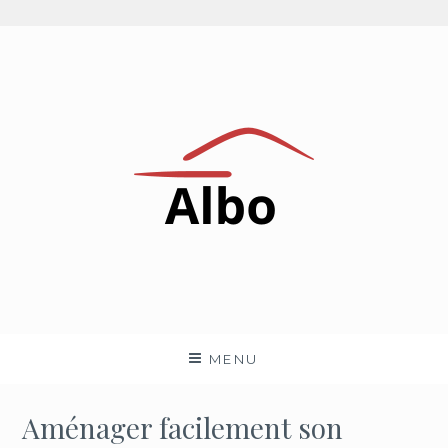
Aller
au
contenu
Albo
NEWS AUTOMOBILES PAR UN PASSIONNÉ
MENU
Aménager facilement son