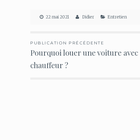
22 mai 2021
Didier
Entretien
Navigation
PUBLICATION PRÉCÉDENTE
Pourquoi louer une voiture avec
de
chauffeur ?
l’article