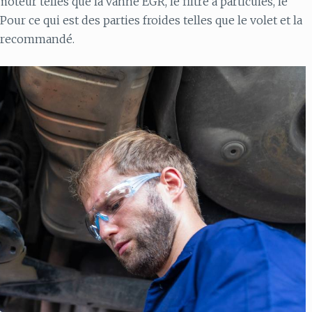
oteur telles que la vanne EGR, le filtre à particules, le
our ce qui est des parties froides telles que le volet et la
st recommandé.