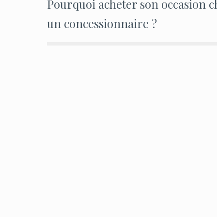
Pourquoi acheter son occasion c
de
un concessionnaire ?
l’article