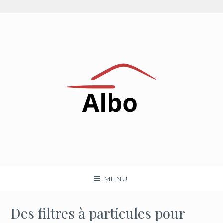
Aller
au
contenu
Albo
NEWS AUTOMOBILES PAR UN PASSIONNÉ
MENU
Des filtres à particules pour