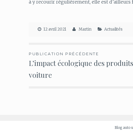
à y recourir régulièrement, elle est d’ailleurs 
12 avril 2021
Martin
Actualités
Navigation
PUBLICATION PRÉCÉDENTE
L’impact écologique des produit
de
voiture
l’article
Blog auto 